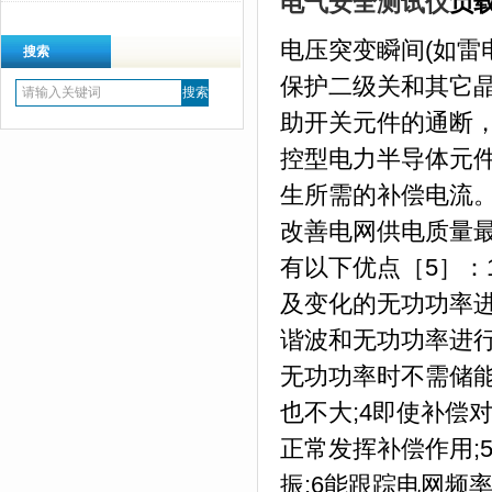
电气安全测试仪
负
电压突变瞬间(如雷
搜索
保护二级关和其它
助开关元件的通断，其
控型电力半导体元
生所需的补偿电流
改善电网供电质量
有以下优点［5］：
及变化的无功功率进
谐波和无功功率进行
无功功率时不需储
也不大;4即使补偿
正常发挥补偿作用;
振;6能跟踪电网频